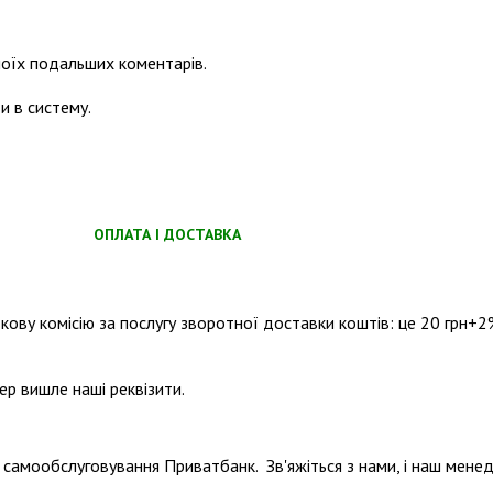
 моїх подальших коментарів.
и в систему.
ОПЛАТА І ДОСТАВКА
ову комісію за послугу зворотної доставки коштів: це 20 грн+2
р вишле наші реквізити.
л самообслуговування Приватбанк. Зв'яжіться з нами, і наш мене