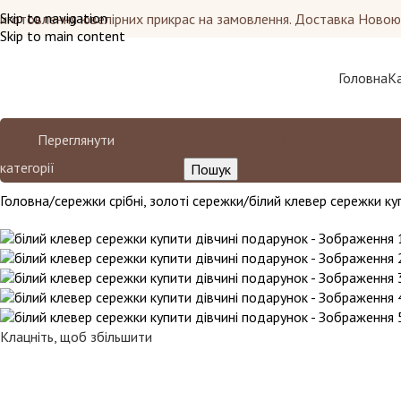
Skip to navigation
иготовлення ювелірних прикрас на замовлення. Доставка Ново
Skip to main content
Головна
К
Переглянути
категорії
Пошук
Головна
сережки срібні, золоті сережки
білий клевер сережки ку
Клацніть, щоб збільшити