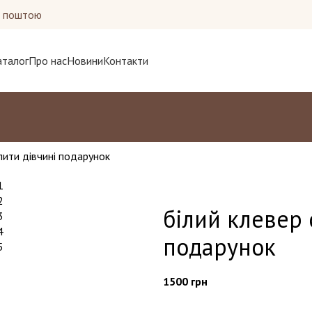
ю поштою
аталог
Про нас
Новини
Контакти
пити дівчині подарунок
білий клевер 
подарунок
1500
грн