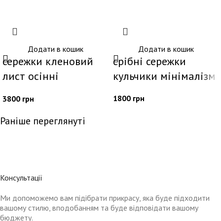
Додати в кошик
Додати в кошик
сережки кленовий
срібні сережки
лист осінні
кульчики мінімалізм
прикраси срібло в
1800
грн
3800
грн
позолоті кленовий
лист подарунок
Раніше переглянуті
дівчині подарунок
для скорпіона
Консультації
Ми допоможемо вам підібрати прикрасу, яка буде підходити
вашому стилю, вподобанням та буде відповідати вашому
бюджету.