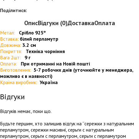
Поділитися:
Опис
Відгуки (0)
Доставка
Оплата
Метал:
Срібло 925º
Вставка:
білий перламутр
Довжина:
3.2 см
Покриття:
Техніка чорніння
Вага 2шт:
9 г
Оплата:
При отриманні на Новій пошті
Виготовлення:
5-7 робочих днів (уточнюйте у менеджера,
можливо є в наявності)
Країна виробник:
Україна
Відгуки
Відгуків немає, поки що.
Будьте першим, хто залишив відгук на “сережки з натуральним
перламутром, сережки масивні, серьги с натуральным
перламутром, серьги с перламутром, серьги с перламутром