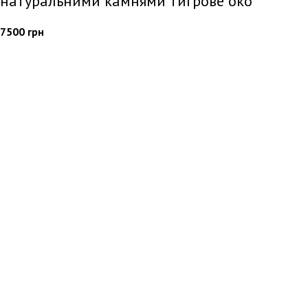
натуральними камнями тигрове око
7500
грн