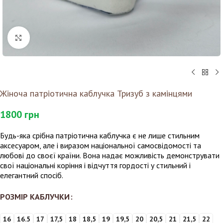
Клацніть, щоб збільшити
Жіноча патріотична каблучка Тризуб з камінцями
1800
грн
Будь-яка срібна патріотична каблучка є не лише стильним
аксесуаром, але і виразом національної самосвідомості та
любові до своєї країни. Вона надає можливість демонструвати
свої національні коріння і відчуття гордості у стильний і
елегантний спосіб.
РОЗМІР КАБЛУЧКИ
16
16.5
17
17,5
18
18,5
19
19,5
20
20,5
21
21,5
22