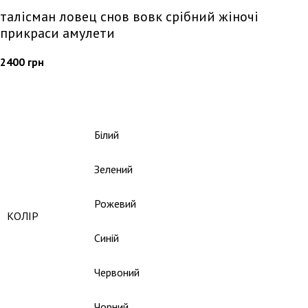
талісман ловец снов вовк срібний жіночі
прикраси амулети
2400
грн
Білий
Зелений
Рожевий
КОЛІР
Синій
Червоний
Чорний