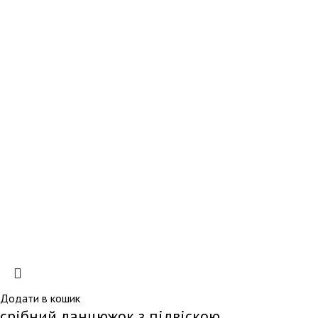
Додати в кошик
срібний ланцюжок з підвіскою