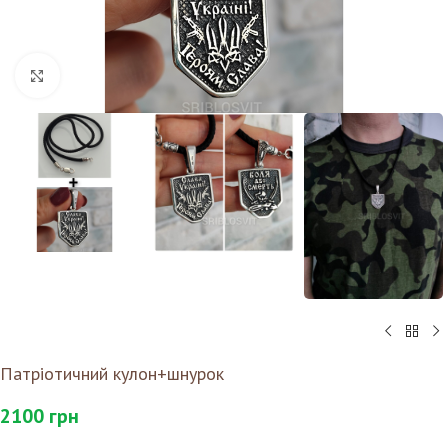
Клацніть, щоб збільшити
Патріотичний кулон+шнурок
2100
грн