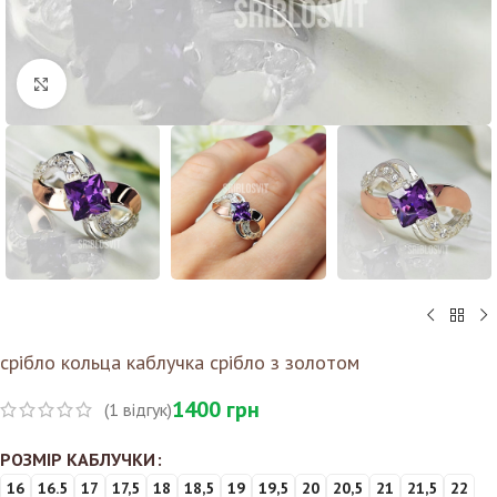
Клацніть, щоб збільшити
срібло кольца каблучка срібло з золотом
1400
грн
(
1
відгук)
РОЗМІР КАБЛУЧКИ
16
16.5
17
17,5
18
18,5
19
19,5
20
20,5
21
21,5
22