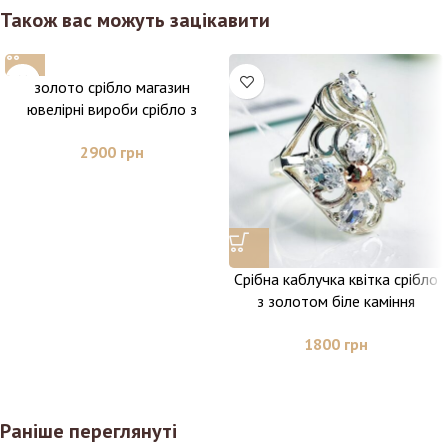
Також вас можуть зацікавити
золото срібло магазин
ювелірні вироби срібло з
золотом купити кольцо срібло
2900
грн
з золотом
Срібна каблучка квітка срібло
з золотом біле каміння
подарунок коханій срібло від
1800
грн
виробника
Раніше переглянуті