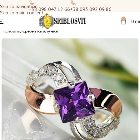
Skip to navigation
+38 098 047 12 66
+38 093 092 09 86
Skip to main content
0
0
гр
Головна
Срібні каблучки