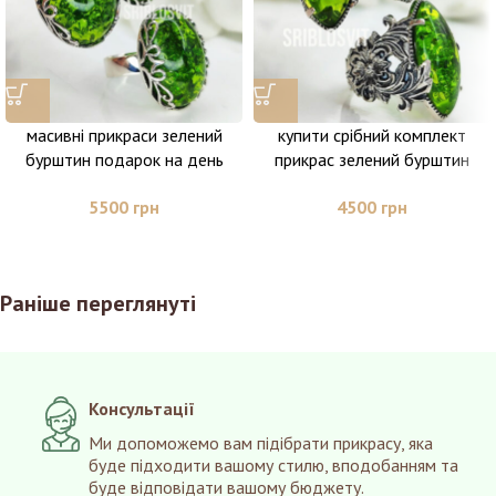
масивні прикраси зелений
купити срібний комплект
бурштин подарок на день
прикрас зелений бурштин
рождения
зелений камінь подарунок
5500
грн
4500
грн
дружині
Раніше переглянуті
Консультації
Ми допоможемо вам підібрати прикрасу, яка
буде підходити вашому стилю, вподобанням та
буде відповідати вашому бюджету.