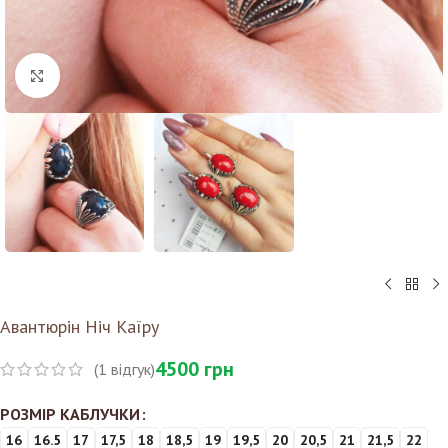
Клацніть, щоб збільшити
Авантюрін Ніч Каїру
4500
грн
(
1
відгук)
РОЗМІР КАБЛУЧКИ
16
16.5
17
17,5
18
18,5
19
19,5
20
20,5
21
21,5
22