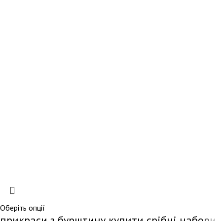
Оберіть опції
прикраси з бурштину купити срібні набори